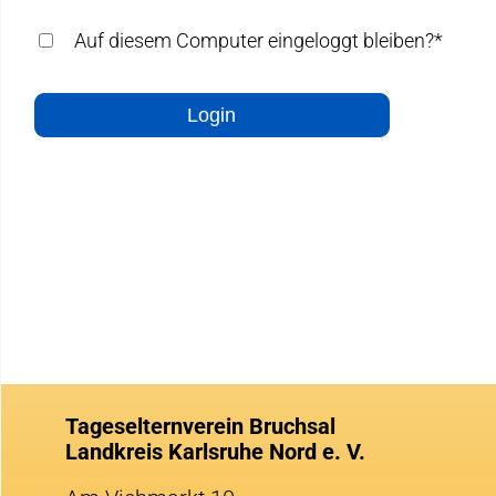
Auf diesem Computer eingeloggt bleiben?*
Login
Tageselternverein Bruchsal
Landkreis Karlsruhe Nord e. V.