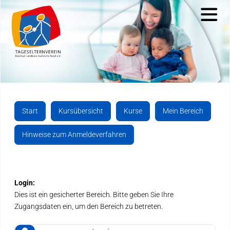
Start
Start
Kursübersicht
Kurse
Mein Bereich
Wir als Verein
Hinweise zum Anmeldeverfahren
Aktuelles
Kontakt
Login:
Dies ist ein gesicherter Bereich. Bitte geben Sie Ihre
Kurse & Anmeldung
Zugangsdaten ein, um den Bereich zu betreten.
Links & Downloads