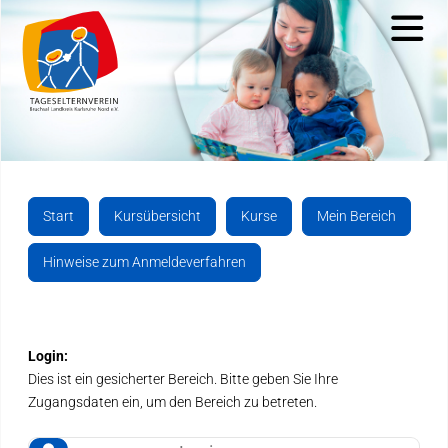
Start
Start
Kursübersicht
Kurse
Mein Bereich
Wir als Verein
Hinweise zum Anmeldeverfahren
Aktuelles
Kontakt
Login:
Dies ist ein gesicherter Bereich. Bitte geben Sie Ihre
Kurse & Anmeldung
Zugangsdaten ein, um den Bereich zu betreten.
Links & Downloads