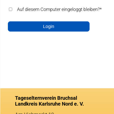
Auf diesem Computer eingeloggt bleiben?*
Login
Tageselternverein Bruchsal
Landkreis Karlsruhe Nord e. V.